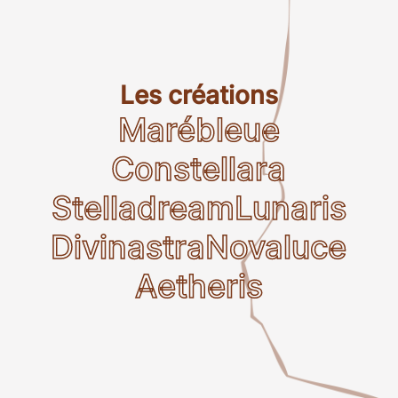
Les créations
Marébleue
Constellara
Stelladream
Lunaris
Divinastra
Novaluce
Aetheris